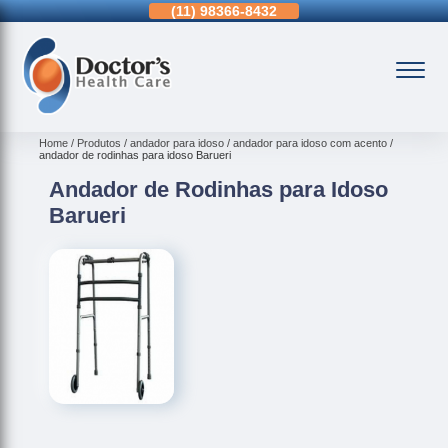
11)
3963-0036
(11)
98366-8432
(15)
3326-9334
Home
Produtos
andador para idoso
andador para idoso com acento
andador de rodinhas para idoso Barueri
Andador de Rodinhas para Idoso
Barueri