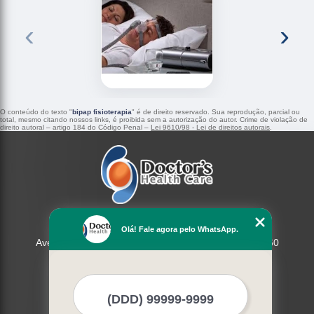
‹
›
O conteúdo do texto "
bipap fisioterapia
" é de direito reservado. Sua reprodução, parcial ou
total, mesmo citando nossos links, é proibida sem a autorização do autor. Crime de violação de
direito autoral – artigo 184 do Código Penal –
Lei 9610/98 - Lei de direitos autorais
.
Doctors Health Care
Olá! Fale agora pelo WhatsApp.
Avenida Antonio Segre , 616 Jundiai - CEP: 13214-560
(11) 3963-0036
(11) 98366-8432
(15) 3326-9334