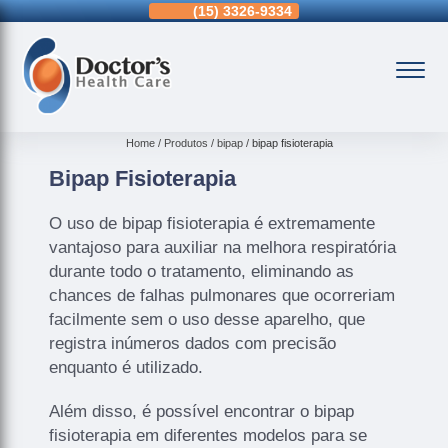
11)
98366-8432
(15)
3326-9334
(15)
99109-3183
Home
Produtos
bipap
bipap fisioterapia
Bipap Fisioterapia
O uso de bipap fisioterapia é extremamente
vantajoso para auxiliar na melhora respiratória
durante todo o tratamento, eliminando as
chances de falhas pulmonares que ocorreriam
facilmente sem o uso desse aparelho, que
registra inúmeros dados com precisão
enquanto é utilizado.
Além disso, é possível encontrar o bipap
fisioterapia em diferentes modelos para se