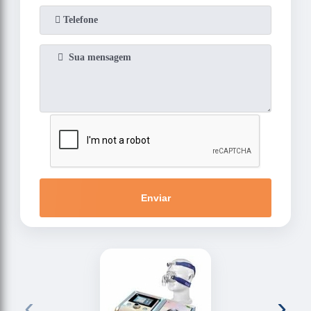
Enviar
‹
›