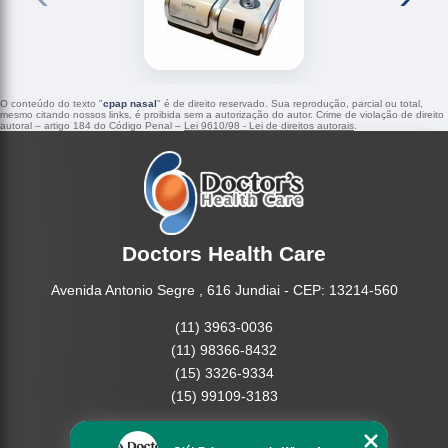
O conteúdo do texto "
cpap nasal
" é de direito reservado. Sua reprodução, parcial ou total,
mesmo citando nossos links, é proibida sem a autorização do autor. Crime de violação de direito
autoral – artigo 184 do Código Penal –
Lei 9610/98 - Lei de direitos autorais
.
Doctors Health Care
Avenida Antonio Segre , 616 Jundiai - CEP: 13214-560
(11) 3963-0036
(11) 98366-8432
(15) 3326-9334
(15) 99109-3183
Home