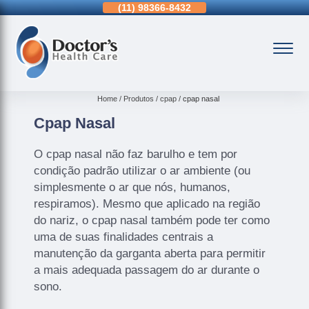
11)
3963-0036
(11)
98366-8432
(15)
3326-9334
Home
Produtos
cpap
cpap nasal
Cpap Nasal
O cpap nasal não faz barulho e tem por
condição padrão utilizar o ar ambiente (ou
simplesmente o ar que nós, humanos,
respiramos). Mesmo que aplicado na região
do nariz, o cpap nasal também pode ter como
uma de suas finalidades centrais a
manutenção da garganta aberta para permitir
a mais adequada passagem do ar durante o
sono.