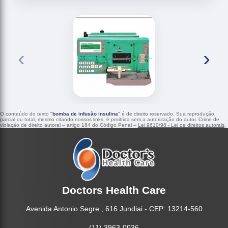
‹
›
O conteúdo do texto "
bomba de infusão insulina
" é de direito reservado. Sua reprodução,
parcial ou total, mesmo citando nossos links, é proibida sem a autorização do autor. Crime de
violação de direito autoral – artigo 184 do Código Penal –
Lei 9610/98 - Lei de direitos autorais
.
Doctors Health Care
Avenida Antonio Segre , 616 Jundiai - CEP: 13214-560
(11) 3963-0036