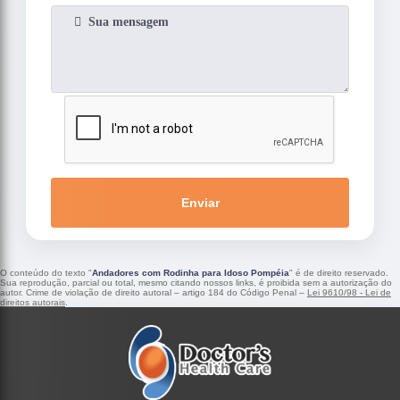
Enviar
O conteúdo do texto "
Andadores com Rodinha para Idoso Pompéia
" é de direito reservado.
Sua reprodução, parcial ou total, mesmo citando nossos links, é proibida sem a autorização do
autor. Crime de violação de direito autoral – artigo 184 do Código Penal –
Lei 9610/98 - Lei de
direitos autorais
.