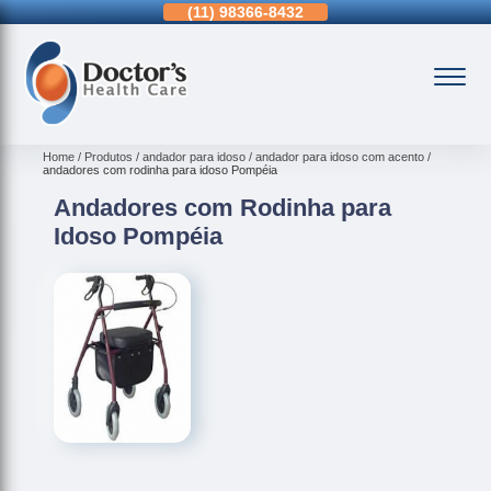
11)
3963-0036
(11)
98366-8432
(15)
3326-9334
Home
Produtos
andador para idoso
andador para idoso com acento
andadores com rodinha para idoso Pompéia
Andadores com Rodinha para
Idoso Pompéia