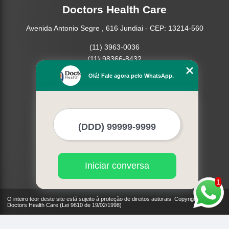
Doctors Health Care
Avenida Antonio Segre , 616 Jundiai - CEP: 13214-560
(11) 3963-0036
(11) 98366-8432
(15) 3326-9334
Olá! Fale agora pelo WhatsApp.
(15) 99109-3183
Home
Empresa
Missão
Produtos
Contato
Mapa do site
Iniciar conversa
Mais Serviços
1
O inteiro teor deste site está sujeito à proteção de direitos autorais. Copyright©
Doctors Health Care (Lei 9610 de 19/02/1998)