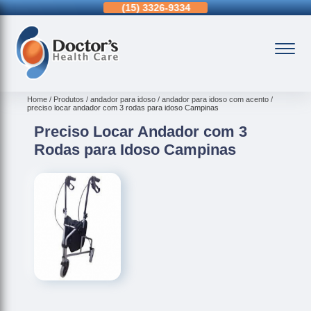
11)
98366-8432
(15)
3326-9334
(15)
99109-3183
Home
Produtos
andador para idoso
andador para idoso com acento
preciso locar andador com 3 rodas para idoso Campinas
Preciso Locar Andador com 3
Rodas para Idoso Campinas