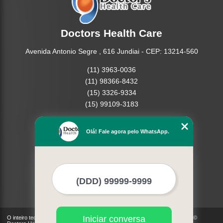
Doctors Health Care
Avenida Antonio Segre , 616 Jundiai - CEP: 13214-560
(11) 3963-0036
(11) 98366-8432
(15) 3326-9334
(15) 99109-3183
Home
Olá! Fale agora pelo WhatsApp.
Empresa
Missão
Produtos
Contato
Mapa do site
Mais Serviços
Iniciar conversa
O inteiro teor deste site está sujeito à proteção de direitos autorais. Copyright©