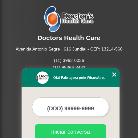
Doctors Health Care
Avenida Antonio Segre , 616 Jundiai - CEP: 13214-560
(11) 3963-0036
(11) 98366-8432
(15) 3326-9334
Olá! Fale agora pelo WhatsApp.
(15) 99109-3183
Home
Empresa
Missão
Produtos
Contato
Mapa do site
Iniciar conversa
Mais Serviços