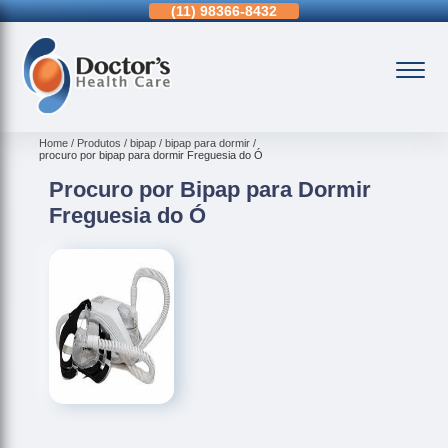
11)
3963-0036
(11)
98366-8432
(15)
3326-9334
Home
Produtos
bipap
bipap para dormir
procuro por bipap para dormir Freguesia do Ó
Procuro por Bipap para Dormir
Freguesia do Ó