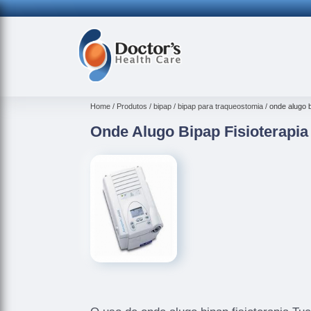
(
Home
Produtos
bipap
bipap para traqueostomia
onde alugo b
Onde Alugo Bipap Fisioterapia