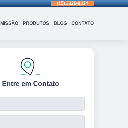
(11)
98366-8432
(15)
3326-9334
(15)
99109-318
MISSÃO
PRODUTOS
BLOG
CONTATO
Entre em Contato