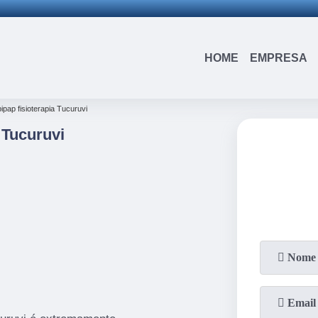
15)
3326-9334
(15)
99109-3183
(11)
3963-0036
HOME
EMPRESA
ipap fisioterapia Tucuruvi
 Tucuruvi