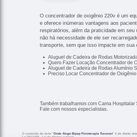
O concentrador de oxigênio 220v é um eq
e oferece inúmeras vantagens aos pacien
respiratórios, além da praticidade em seu 
não há necessidade de ele ser recarregado
transporte, sem que isso impacte em sua e
Aluguel de Cadeira de Rodas Motoriza
Quero Fazer Locação Concentrador de O
Aluguel de Cadeira de Rodas Alumínio 
Preciso Locar Concentrador de Oxigênio
Também trabalhamos com Cama Hospitalar 
Fale com nossos especialistas.
O conteúdo do texto "
Onde Alugo Bipap Fisioterapia Tucuruvi
" é de direito re
Lei 9610/98 - Lei de direitos autorais
.