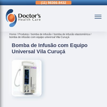
11)
3963-0036
(11)
98366-8432
(15)
3326-9334
Home
Produtos
bomba de infusão
bomba de infusão elastomérica
bomba de infusão com equipo universal Vila Curuçá
Bomba de Infusão com Equipo
Universal Vila Curuçá