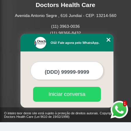
Doctors Health Care
Avenida Antonio Segre , 616 Jundiai - CEP: 13214-560
(11) 3963-0036
(11) 98366-8432
(15) 3326-9334
Olá! Fale agora pelo WhatsApp.
(15) 99109-3183
Home
Empresa
Missão
Produtos
Contato
Mapa do site
Iniciar conversa
Mais Serviços
1
O inteiro teor deste site está sujeito à proteção de direitos autorais. Copyright©
Doctors Health Care (Lei 9610 de 19/02/1998)