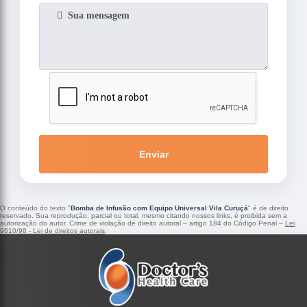
Enviar
O conteúdo do texto "
Bomba de Infusão com Equipo Universal Vila Curuçá
" é de direito
reservado. Sua reprodução, parcial ou total, mesmo citando nossos links, é proibida sem a
autorização do autor. Crime de violação de direito autoral – artigo 184 do Código Penal –
Lei
9610/98 - Lei de direitos autorais
.