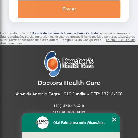
Enviar
O conteúdo do texto "
Bomba de Infusão de Insulina Itaim Paulista
" é de direito reservado.
Sua reprodução, parcial ou total, mesmo citando nossos links, é proibida sem a autorização do
autor. Crime de violação de direito autoral – artigo 184 do Código Penal –
Lei 9610/98 - Lei de
direitos autorais
.
Doctors Health Care
Avenida Antonio Segre , 616 Jundiai - CEP: 13214-560
(11) 3963-0036
(11) 98366-8432
(15) 3326-9334
Olá! Fale agora pelo WhatsApp.
(15) 99109-3183