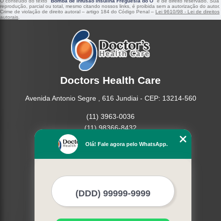
O conteúdo do texto "
Bomba de Infusão Insulina Freguesia do Ó
" é de direito reservado. Sua
reprodução, parcial ou total, mesmo citando nossos links, é proibida sem a autorização do autor.
Crime de violação de direito autoral – artigo 184 do Código Penal –
Lei 9610/98 - Lei de direitos
autorais
.
Doctors Health Care
Avenida Antonio Segre , 616 Jundiai - CEP: 13214-560
(11) 3963-0036
(11) 98366-8432
(15) 3326-9334
Olá! Fale agora pelo WhatsApp.
(15) 99109-3183
Home
Empresa
Missão
Produtos
Contato