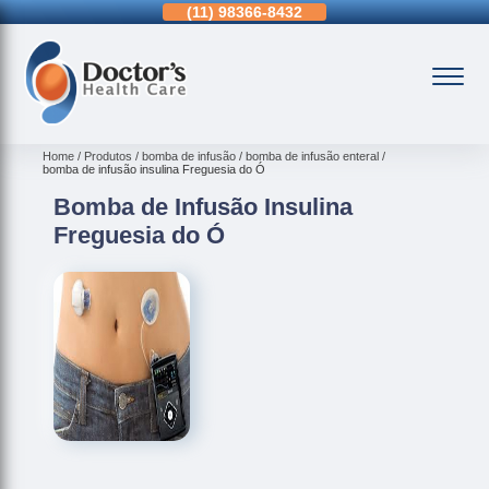
11)
3963-0036
(11)
98366-8432
(15)
3326-9334
Home
Produtos
bomba de infusão
bomba de infusão enteral
bomba de infusão insulina Freguesia do Ó
Bomba de Infusão Insulina
Freguesia do Ó