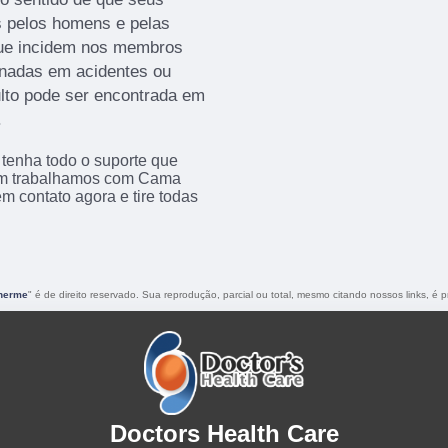
s pelos homens e pelas
que incidem nos membros
ginadas em acidentes ou
ulto pode ser encontrada em
.
 tenha todo o suporte que
bém trabalhamos com Cama
 contato agora e tire todas
lherme
" é de direito reservado. Sua reprodução, parcial ou total, mesmo citando nossos links, é p
Doctors Health Care