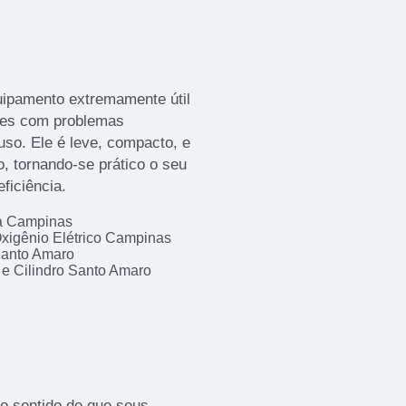
uipamento extremamente útil
tes com problemas
uso. Ele é leve, compacto, e
, tornando-se prático o seu
ficiência.
da Campinas
xigênio Elétrico Campinas
Santo Amaro
 e Cilindro Santo Amaro
no sentido de que seus