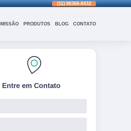
(11)
3963-0036
(11)
98366-8432
(15)
3326-9334
MISSÃO
PRODUTOS
BLOG
CONTATO
Entre em Contato