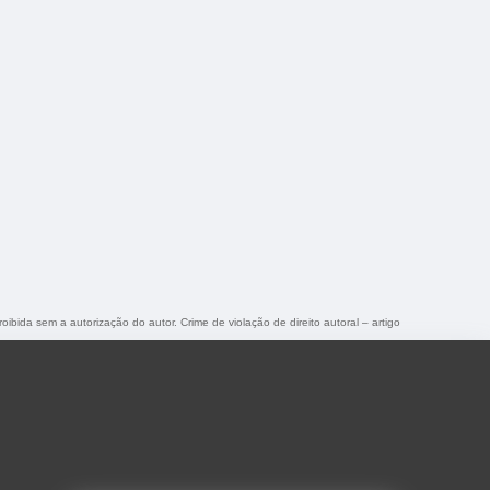
roibida sem a autorização do autor. Crime de violação de direito autoral – artigo