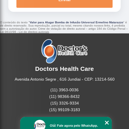
O conteúdo do texto "
Valor para Alugar Bomba de Infusão Universal Ermelino Matarazzo
" é
de direito reservado. Sua reprodução, parcial ou total, mesmo citando nossos links, é proibida
sem a autorização do autor. Crime de violação de direito autoral – artigo 184 do Código Penal –
Lei 9610/98 - Lei de direitos autorais
.
Doctors Health Care
Avenida Antonio Segre , 616 Jundiai - CEP: 13214-560
(11) 3963-0036
(11) 98366-8432
(15) 3326-9334
(15) 99109-3183
Home
Olá! Fale agora pelo WhatsApp.
Empresa