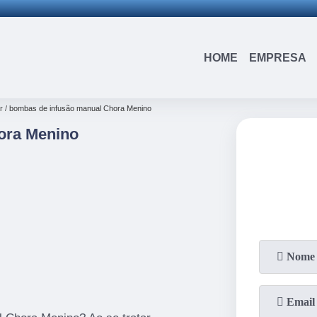
(15)
3326-9334
(15)
99109-3183
HOME
EMPRESA
r
bombas de infusão manual Chora Menino
ora Menino