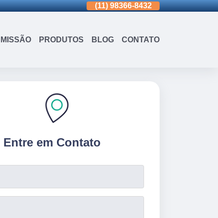
(11)
3963-0036
(11)
98366-8432
(15)
3326-9334
MISSÃO
PRODUTOS
BLOG
CONTATO
Entre em Contato