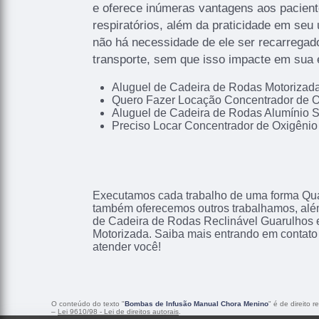
e oferece inúmeras vantagens aos pacien
respiratórios, além da praticidade em seu 
não há necessidade de ele ser recarregado
transporte, sem que isso impacte em sua e
Aluguel de Cadeira de Rodas Motoriza
Quero Fazer Locação Concentrador de O
Aluguel de Cadeira de Rodas Alumínio 
Preciso Locar Concentrador de Oxigênio
Executamos cada trabalho de uma forma Qual
também oferecemos outros trabalhamos, alé
de Cadeira de Rodas Reclinável Guarulhos 
Motorizada. Saiba mais entrando em contat
atender você!
O conteúdo do texto "
Bombas de Infusão Manual Chora Menino
" é de direito 
–
Lei 9610/98 - Lei de direitos autorais
.