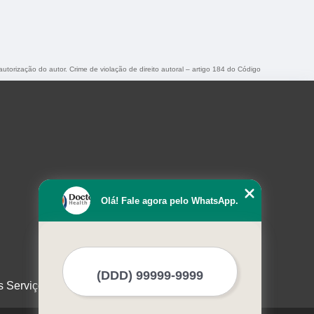
autorização do autor. Crime de violação de direito autoral – artigo 184 do Código
Olá! Fale agora pelo WhatsApp.
s Serviços