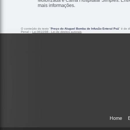
Motorizada e Cama Hospitalar Simples. Entr
mais informações.
O conteúdo do texto "
Preço do Aluguel Bomba de Infusão Enteral Poá
" é de d
Penal –
Lei 9610/98 - Lei de direitos autorais
.
Home