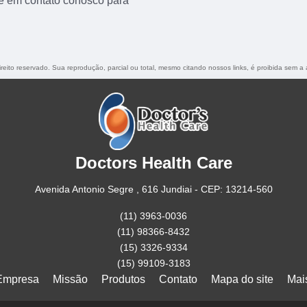
e em contato conosco para
ireito reservado. Sua reprodução, parcial ou total, mesmo citando nossos links, é proibida sem a 
Doctors Health Care
Avenida Antonio Segre , 616 Jundiai - CEP: 13214-560
(11) 3963-0036
(11) 98366-8432
(15) 3326-9334
(15) 99109-3183
Empresa
Missão
Produtos
Contato
Mapa do site
Mai