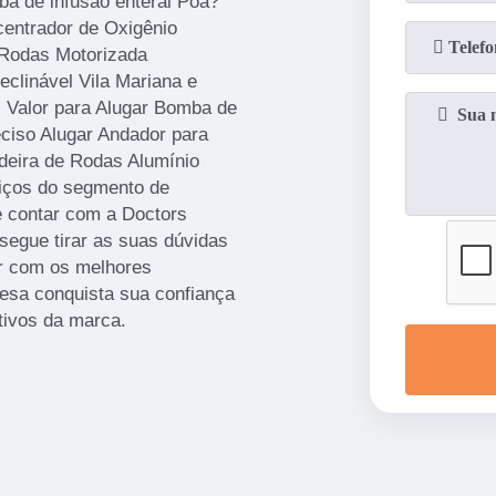
ba de infusão enteral Poá?
entrador de Oxigênio
 Rodas Motorizada
clinável Vila Mariana e
 Valor para Alugar Bomba de
eciso Alugar Andador para
deira de Rodas Alumínio
viços do segmento de
 contar com a Doctors
egue tirar as suas dúvidas
ar com os melhores
resa conquista sua confiança
tivos da marca.