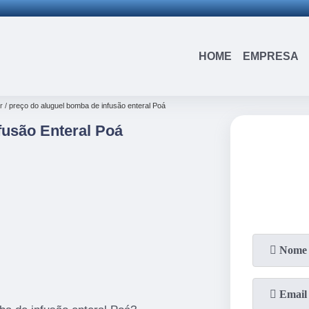
15)
3326-9334
(15)
99109-3183
(11)
3963-0036
HOME
EMPRESA
r
preço do aluguel bomba de infusão enteral Poá
fusão Enteral Poá