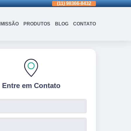
(11)
98366-8432
(15)
3326-9334
(15)
99109-318
MISSÃO
PRODUTOS
BLOG
CONTATO
Entre em Contato