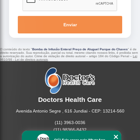
Enviar
O conteúdo do texto "
Bomba de Infusão Enteral Preço de Aluguel Parque do Chaves
" é de
direito reservado. Sua reprodução, parcial ou total, mesmo citando nossos links, é proibida sem
a autorização do autor. Crime de violação de direito autoral – artigo 184 do Código Penal –
Lei
9610/98 - Lei de direitos autorais
.
Doctors Health Care
Avenida Antonio Segre , 616 Jundiai - CEP: 13214-560
(11) 3963-0036
(11) 98366-8432
(15) 3326-9334