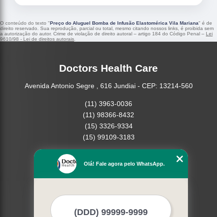
O conteúdo do texto "
Preço do Aluguel Bomba de Infusão Elastomérica Vila Mariana
" é de
direito reservado. Sua reprodução, parcial ou total, mesmo citando nossos links, é proibida sem
a autorização do autor. Crime de violação de direito autoral – artigo 184 do Código Penal –
Lei
9610/98 - Lei de direitos autorais
.
Doctors Health Care
Avenida Antonio Segre , 616 Jundiai - CEP: 13214-560
(11) 3963-0036
(11) 98366-8432
(15) 3326-9334
(15) 99109-3183
Home
Olá! Fale agora pelo WhatsApp.
Empresa
Missão
Produtos
Contato
Mapa do site