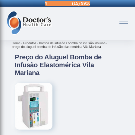
15)
3326-9334
(15)
99109-3183
(11)
3963-0036
Home
Produtos
bomba de infusão
bomba de infusão insulina
preço do aluguel bomba de infusão elastomérica Vila Mariana
Preço do Aluguel Bomba de
Infusão Elastomérica Vila
Mariana