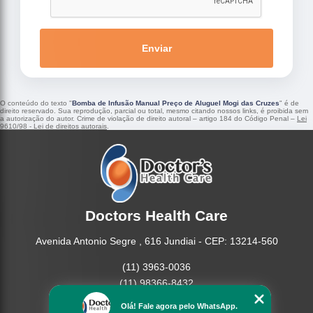
Enviar
O conteúdo do texto "
Bomba de Infusão Manual Preço de Aluguel Mogi das Cruzes
" é de
direito reservado. Sua reprodução, parcial ou total, mesmo citando nossos links, é proibida sem
a autorização do autor. Crime de violação de direito autoral – artigo 184 do Código Penal –
Lei
9610/98 - Lei de direitos autorais
.
Doctors Health Care
Avenida Antonio Segre , 616 Jundiai - CEP: 13214-560
(11) 3963-0036
(11) 98366-8432
(15) 3326-9334
Olá! Fale agora pelo WhatsApp.