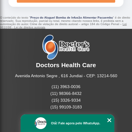
O conteúdo do texto "
Preço do Aluguel Bomba de Infusão Alimentar Pacaembu
" é de direito
reservado. Sua reprodução, parcial ou total, mesmo citando nossos links, é proibida sem a
autorização do autor. Crime de violação de direito autoral – artigo 184 do Código Penal –
Lei
9610/98 - Lei de direitos autorais
.
Doctors Health Care
Avenida Antonio Segre , 616 Jundiai - CEP: 13214-560
(11) 3963-0036
(11) 98366-8432
(15) 3326-9334
(15) 99109-3183
Home
Olá! Fale agora pelo WhatsApp.
Empresa
Missão