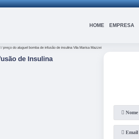
(15)
3326-9334
(15)
99109-3183
HOME
EMPRESA
l
preço do aluguel bomba de infusão de insulina Vila Marisa Mazzei
usão de Insulina