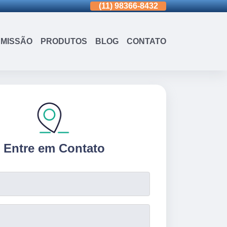
(11)
3963-0036
(11)
98366-8432
(15)
3326-9334
MISSÃO
PRODUTOS
BLOG
CONTATO
Entre em Contato