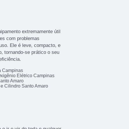
uipamento extremamente útil
tes com problemas
uso. Ele é leve, compacto, e
, tornando-se prático o seu
ficiência.
da Campinas
xigênio Elétrico Campinas
Santo Amaro
 e Cilindro Santo Amaro
 o ir e vir de toda e qualquer