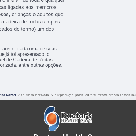
icas ligadas aos membros
dosos, crianças e adultos que
 a cadeira de rodas simples
icados do termo) um dos
sclarecer cada uma de suas
e já foi apresentado, o
el de Cadeira de Rodas
rizada, entre outras opções.
risa Mazzei
" é de direito reservado. Sua reprodução, parcial ou total, mesmo citando nossos links