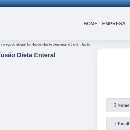
(15)
3326-9334
(15)
99109-3183
HOME
EMPRESA
l
preço do aluguel bomba de infusão dieta enteral Jardim Japão
usão Dieta Enteral