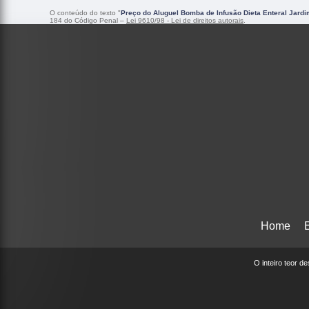
O conteúdo do texto "
Preço do Aluguel Bomba de Infusão Dieta Enteral Jard
184 do Código Penal –
Lei 9610/98 - Lei de direitos autorais
.
Home
O inteiro teor d