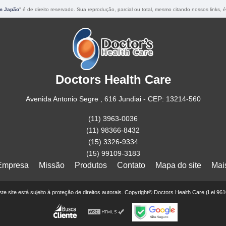
im Japão
" é de direito reservado. Sua reprodução, parcial ou total, mesmo citando nossos links, é
Doctors Health Care
Avenida Antonio Segre , 616 Jundiai - CEP: 13214-560
(11) 3963-0036
(11) 98366-8432
(15) 3326-9334
(15) 99109-3183
Empresa
Missão
Produtos
Contato
Mapa do site
Mai
este site está sujeito à proteção de direitos autorais. Copyright© Doctors Health Care (Lei 96