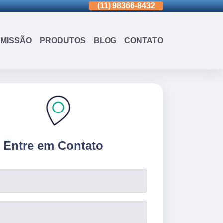
(11)
3963-0036
(11)
98366-8432
(15)
3326-9334
MISSÃO
PRODUTOS
BLOG
CONTATO
Entre em Contato