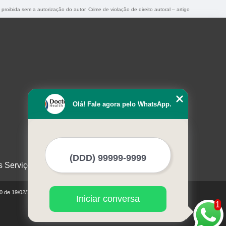
 proibida sem a autorização do autor. Crime de violação de direito autoral – artigo
Olá! Fale agora pelo WhatsApp.
s Serviços
10 de 19/02/1998)
Iniciar conversa
1