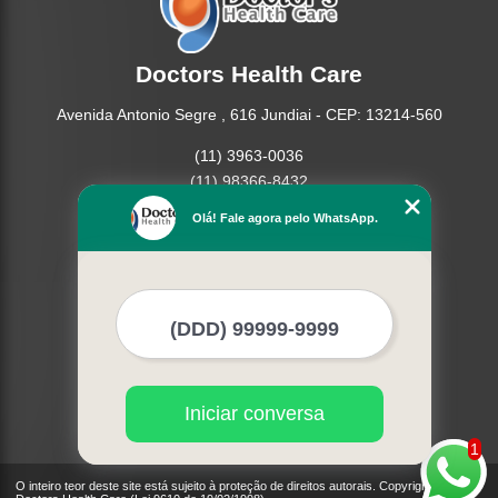
Doctors Health Care
Avenida Antonio Segre , 616 Jundiai - CEP: 13214-560
(11) 3963-0036
(11) 98366-8432
(15) 3326-9334
Olá! Fale agora pelo WhatsApp.
(15) 99109-3183
Home
Empresa
Missão
Produtos
Contato
Mapa do site
Iniciar conversa
Mais Serviços
1
O inteiro teor deste site está sujeito à proteção de direitos autorais. Copyright©