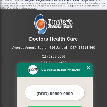
O conteúdo do texto "
Preço do Aluguel Bomba de Infusão Hospitalar Campo Belo
" é de
direito reservado. Sua reprodução, parcial ou total, mesmo citando nossos links, é proibida sem
a autorização do autor. Crime de violação de direito autoral – artigo 184 do Código Penal –
Lei
9610/98 - Lei de direitos autorais
.
Doctors Health Care
Avenida Antonio Segre , 616 Jundiai - CEP: 13214-560
(11) 3963-0036
(11) 98366-8432
(15) 3326-9334
Olá! Fale agora pelo WhatsApp.
(15) 99109-3183
Home
Empresa
Missão
Produtos
Contato