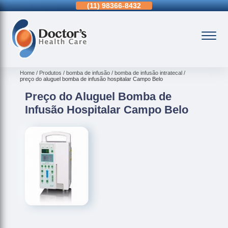
11)
3963-0036
(11)
98366-8432
(15)
3326-9334
Home
Produtos
bomba de infusão
bomba de infusão intratecal
preço do aluguel bomba de infusão hospitalar Campo Belo
Preço do Aluguel Bomba de
Infusão Hospitalar Campo Belo