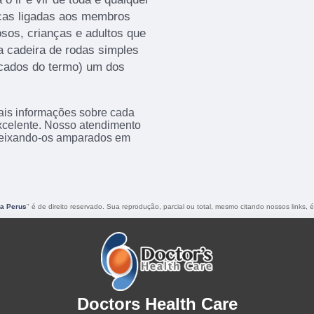
icas ligadas aos membros
dosos, crianças e adultos que
 a cadeira de rodas simples
icados do termo) um dos
ais informações sobre cada
xcelente. Nosso atendimento
 deixando-os amparados em
na Perus
" é de direito reservado. Sua reprodução, parcial ou total, mesmo citando nossos links, é
Doctors Health Care