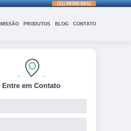
(11)
3963-0036
(11)
98366-8432
(15)
3326-9334
MISSÃO
PRODUTOS
BLOG
CONTATO
Entre em Contato