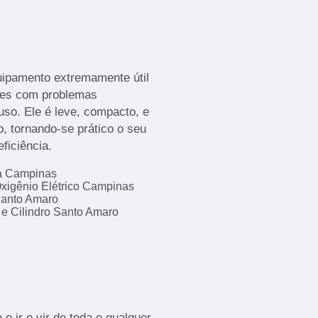
uipamento extremamente útil
tes com problemas
uso. Ele é leve, compacto, e
, tornando-se prático o seu
ficiência.
da Campinas
xigênio Elétrico Campinas
Santo Amaro
 e Cilindro Santo Amaro
 o ir e vir de toda e qualquer