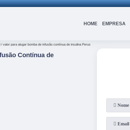
(15)
3326-9334
(15)
99109-3183
HOME
EMPRESA
l
valor para alugar bomba de infusão contínua de insulina Perus
fusão Contínua de