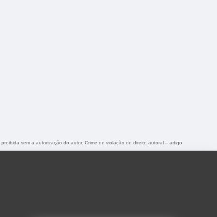
 proibida sem a autorização do autor. Crime de violação de direito autoral – artigo