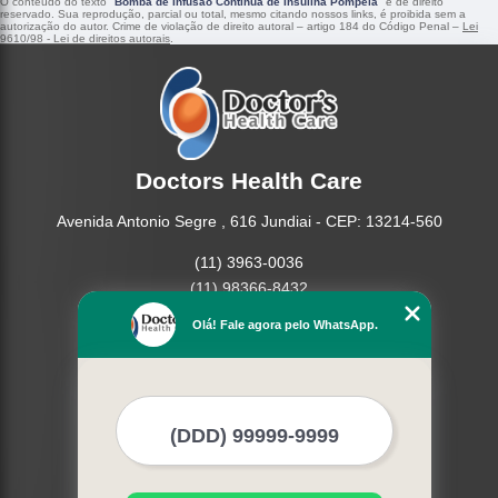
O conteúdo do texto "
Bomba de Infusão Contínua de Insulina Pompéia
" é de direito
reservado. Sua reprodução, parcial ou total, mesmo citando nossos links, é proibida sem a
autorização do autor. Crime de violação de direito autoral – artigo 184 do Código Penal –
Lei
9610/98 - Lei de direitos autorais
.
Doctors Health Care
Avenida Antonio Segre , 616 Jundiai - CEP: 13214-560
(11) 3963-0036
(11) 98366-8432
(15) 3326-9334
Olá! Fale agora pelo WhatsApp.
(15) 99109-3183
Home
Empresa
Missão
Produtos
Contato