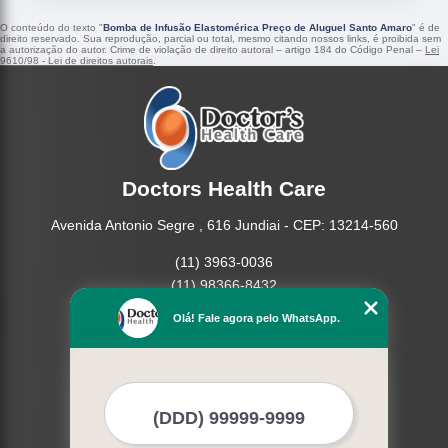
O conteúdo do texto "
Bomba de Infusão Elastomérica Preço de Aluguel Santo Amaro
" é de
direito reservado. Sua reprodução, parcial ou total, mesmo citando nossos links, é proibida sem
a autorização do autor. Crime de violação de direito autoral – artigo 184 do Código Penal –
Lei
9610/98 - Lei de direitos autorais
.
Doctors Health Care
Avenida Antonio Segre , 616 Jundiai - CEP: 13214-560
(11) 3963-0036
(11) 98366-8432
(15) 3326-9334
Olá! Fale agora pelo WhatsApp.
(15) 99109-3183
Home
Empresa
Missão
Produtos