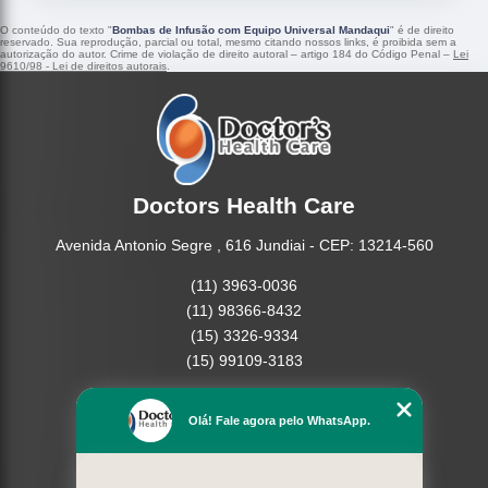
O conteúdo do texto "
Bombas de Infusão com Equipo Universal Mandaqui
" é de direito
reservado. Sua reprodução, parcial ou total, mesmo citando nossos links, é proibida sem a
autorização do autor. Crime de violação de direito autoral – artigo 184 do Código Penal –
Lei
9610/98 - Lei de direitos autorais
.
Doctors Health Care
Avenida Antonio Segre , 616 Jundiai - CEP: 13214-560
(11) 3963-0036
(11) 98366-8432
(15) 3326-9334
(15) 99109-3183
Home
Olá! Fale agora pelo WhatsApp.
Empresa
Missão
Produtos