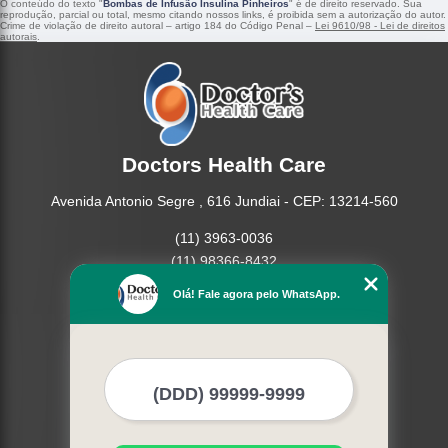
O conteúdo do texto "
Bombas de Infusão Insulina Pinheiros
" é de direito reservado. Sua
reprodução, parcial ou total, mesmo citando nossos links, é proibida sem a autorização do autor.
Crime de violação de direito autoral – artigo 184 do Código Penal –
Lei 9610/98 - Lei de direitos
autorais
.
Doctors Health Care
Avenida Antonio Segre , 616 Jundiai - CEP: 13214-560
(11) 3963-0036
(11) 98366-8432
(15) 3326-9334
Olá! Fale agora pelo WhatsApp.
(15) 99109-3183
Home
Empresa
Missão
Produtos
Contato