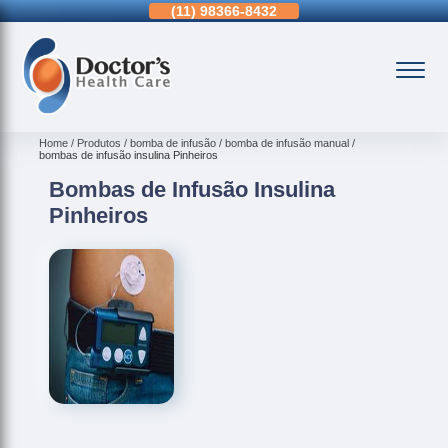
11)
98366-8432
(15)
3326-9334
(15)
99109-3183
Home
Produtos
bomba de infusão
bomba de infusão manual
bombas de infusão insulina Pinheiros
Bombas de Infusão Insulina
Pinheiros