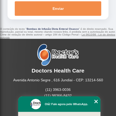
Enviar
O conteúdo do texto "
Bombas de Infusão Dieta Enteral Osasco
" é de direito reservado. Sua
reprodução, parcial ou total, mesmo citando nossos links, é proibida sem a autorização do autor.
Crime de violação de direito autoral – artigo 184 do Código Penal –
Lei 9610/98 - Lei de direitos
autorais
.
Doctors Health Care
Avenida Antonio Segre , 616 Jundiai - CEP: 13214-560
(11) 3963-0036
(11) 98366-8432
(15) 3326-9334
Olá! Fale agora pelo WhatsApp.
(15) 99109-3183