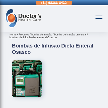
11)
3963-0036
(11)
98366-8432
(15)
3326-9334
Home
Produtos
bomba de infusão
bomba de infusão universal
bombas de infusão dieta enteral Osasco
Bombas de Infusão Dieta Enteral
Osasco