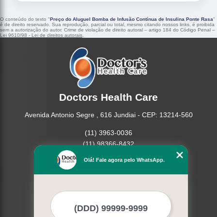
O conteúdo do texto "
Preço do Aluguel Bomba de Infusão Contínua de Insulina Ponte Rasa
"
é de direito reservado. Sua reprodução, parcial ou total, mesmo citando nossos links, é proibida
sem a autorização do autor. Crime de violação de direito autoral – artigo 184 do Código Penal –
Lei 9610/98 - Lei de direitos autorais
.
Doctors Health Care
Avenida Antonio Segre , 616 Jundiai - CEP: 13214-560
(11) 3963-0036
(11) 98366-8432
(15) 3326-9334
Olá! Fale agora pelo WhatsApp.
(15) 99109-3183
Home
Empresa
Missão