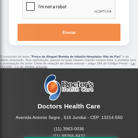
Enviar
O conteúdo do texto "
Preço do Aluguel Bomba de Infusão Hospitalar Alto do Pari
" é de
direito reservado. Sua reprodução, parcial ou total, mesmo citando nossos links, é proibida sem
a autorização do autor. Crime de violação de direito autoral – artigo 184 do Código Penal –
Lei
9610/98 - Lei de direitos autorais
.
Doctors Health Care
Avenida Antonio Segre , 616 Jundiai - CEP: 13214-560
(11) 3963-0036
(11) 98366-8432