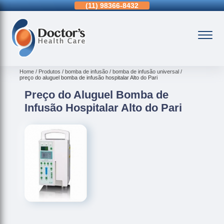
11)
3963-0036
(11)
98366-8432
(15)
3326-9334
Home
Produtos
bomba de infusão
bomba de infusão universal
preço do aluguel bomba de infusão hospitalar Alto do Pari
Preço do Aluguel Bomba de
Infusão Hospitalar Alto do Pari