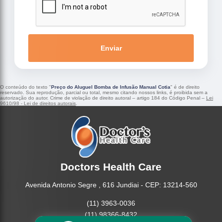
Enviar
O conteúdo do texto "
Preço do Aluguel Bomba de Infusão Manual Cotia
" é de direito
reservado. Sua reprodução, parcial ou total, mesmo citando nossos links, é proibida sem a
autorização do autor. Crime de violação de direito autoral – artigo 184 do Código Penal –
Lei
9610/98 - Lei de direitos autorais
.
Doctors Health Care
Avenida Antonio Segre , 616 Jundiai - CEP: 13214-560
(11) 3963-0036
(11) 98366-8432