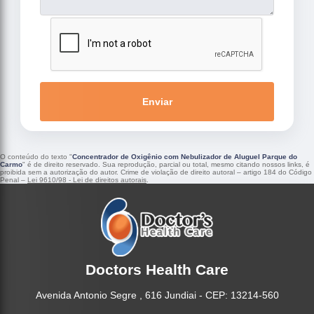
Enviar
O conteúdo do texto "
Concentrador de Oxigênio com Nebulizador de Aluguel Parque do
Carmo
" é de direito reservado. Sua reprodução, parcial ou total, mesmo citando nossos links, é
proibida sem a autorização do autor. Crime de violação de direito autoral – artigo 184 do Código
Penal –
Lei 9610/98 - Lei de direitos autorais
.
Doctors Health Care
Avenida Antonio Segre , 616 Jundiai - CEP: 13214-560