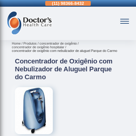
11)
3963-0036
(11)
98366-8432
(15)
3326-9334
Home
Produtos
concentrador de oxigênio
concentrador de oxigênio hospitalar
concentrador de oxigênio com nebulizador de aluguel Parque do Carmo
Concentrador de Oxigênio com
Nebulizador de Aluguel Parque
do Carmo