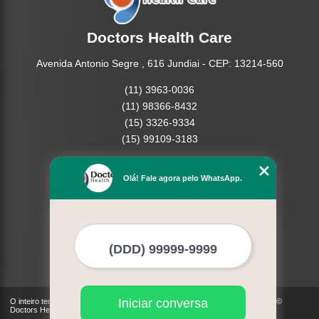
Doctors Health Care
Avenida Antonio Segre , 616 Jundiai - CEP: 13214-560
(11) 3963-0036
(11) 98366-8432
(15) 3326-9334
(15) 99109-3183
Home
Olá! Fale agora pelo WhatsApp.
Empresa
Missão
Produtos
Contato
Mapa do site
Mais Serviços
Iniciar conversa
O inteiro teor deste site está sujeito à proteção de direitos autorais. Copyright©
Doctors Health Care (Lei 9610 de 19/02/1998)