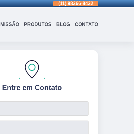
(11)
3963-0036
(11)
98366-8432
(15)
3326-9
MISSÃO
PRODUTOS
BLOG
CONTATO
Entre em Contato