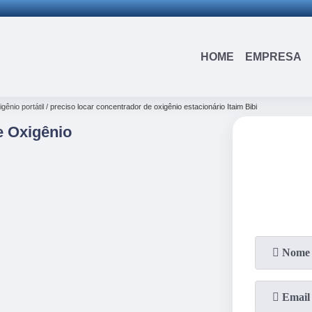
(15)
3326-9334
(15)
99109-3183
HOME
EMPRESA
gênio portátil
preciso locar concentrador de oxigênio estacionário Itaim Bibi
e Oxigênio