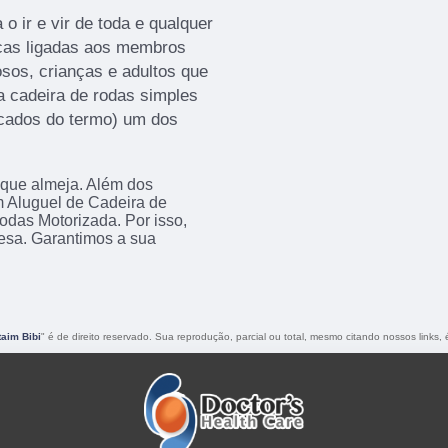
 o ir e vir de toda e qualquer
icas ligadas aos membros
dosos, crianças e adultos que
 a cadeira de rodas simples
icados do termo) um dos
 que almeja. Além dos
m Aluguel de Cadeira de
das Motorizada. Por isso,
esa. Garantimos a sua
taim Bibi
" é de direito reservado. Sua reprodução, parcial ou total, mesmo citando nossos links, 