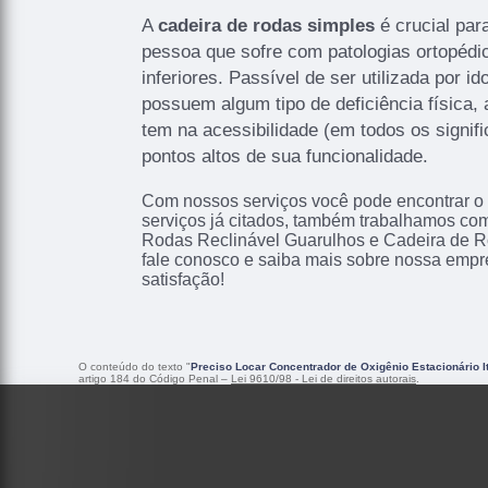
A
cadeira de rodas simples
é crucial para
pessoa que sofre com patologias ortopéd
inferiores. Passível de ser utilizada por i
possuem algum tipo de deficiência física,
tem na acessibilidade (em todos os signif
pontos altos de sua funcionalidade.
Com nossos serviços você pode encontrar o
serviços já citados, também trabalhamos co
Rodas Reclinável Guarulhos e Cadeira de Ro
fale conosco e saiba mais sobre nossa empr
satisfação!
O conteúdo do texto "
Preciso Locar Concentrador de Oxigênio Estacionário I
artigo 184 do Código Penal –
Lei 9610/98 - Lei de direitos autorais
.