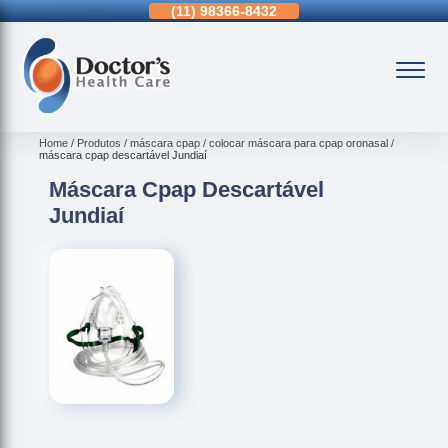
11)
3963-0036
(11)
98366-8432
(15)
3326-9334
Home
Produtos
máscara cpap
colocar máscara para cpap oronasal
máscara cpap descartável Jundiaí
Máscara Cpap Descartável
Jundiaí