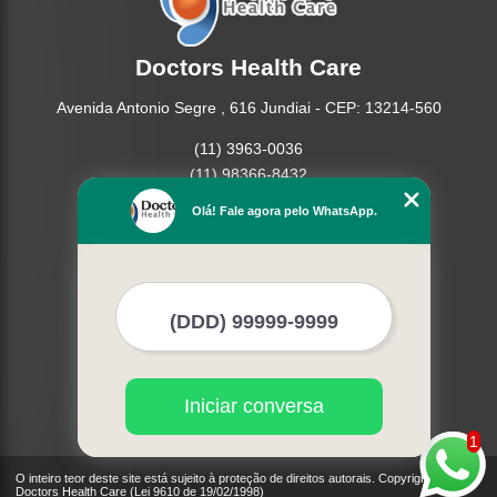
Doctors Health Care
Avenida Antonio Segre , 616 Jundiai - CEP: 13214-560
(11) 3963-0036
(11) 98366-8432
(15) 3326-9334
Olá! Fale agora pelo WhatsApp.
(15) 99109-3183
Home
Empresa
Missão
Produtos
Contato
Mapa do site
Iniciar conversa
Mais Serviços
1
O inteiro teor deste site está sujeito à proteção de direitos autorais. Copyright©
Doctors Health Care (Lei 9610 de 19/02/1998)