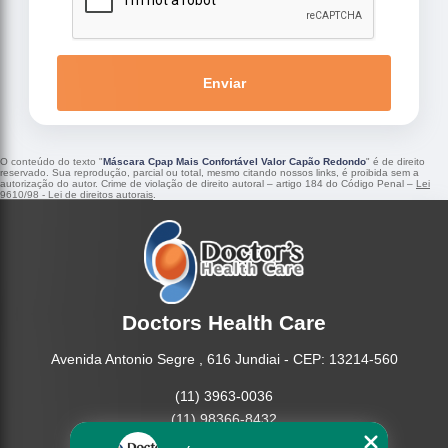
Enviar
O conteúdo do texto "
Máscara Cpap Mais Confortável Valor Capão Redondo
" é de direito
reservado. Sua reprodução, parcial ou total, mesmo citando nossos links, é proibida sem a
autorização do autor. Crime de violação de direito autoral – artigo 184 do Código Penal –
Lei
9610/98 - Lei de direitos autorais
.
Doctors Health Care
Avenida Antonio Segre , 616 Jundiai - CEP: 13214-560
(11) 3963-0036
(11) 98366-8432
(15) 3326-9334