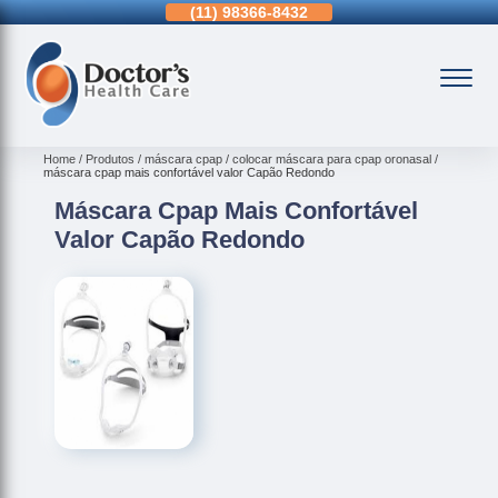
11)
3963-0036
(11)
98366-8432
(15)
3326-9334
Home
Produtos
máscara cpap
colocar máscara para cpap oronasal
máscara cpap mais confortável valor Capão Redondo
Máscara Cpap Mais Confortável
Valor Capão Redondo