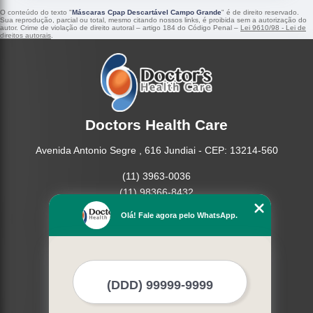
O conteúdo do texto "
Máscaras Cpap Descartável Campo Grande
" é de direito reservado.
Sua reprodução, parcial ou total, mesmo citando nossos links, é proibida sem a autorização do
autor. Crime de violação de direito autoral – artigo 184 do Código Penal –
Lei 9610/98 - Lei de
direitos autorais
.
Doctors Health Care
Avenida Antonio Segre , 616 Jundiai - CEP: 13214-560
(11) 3963-0036
(11) 98366-8432
(15) 3326-9334
Olá! Fale agora pelo WhatsApp.
(15) 99109-3183
Home
Empresa
Missão
Produtos