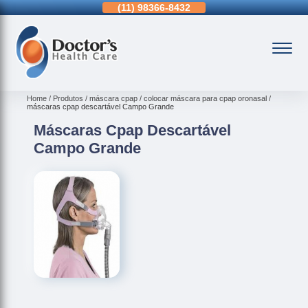
11)
3963-0036
(11)
98366-8432
(15)
3326-9334
Home
Produtos
máscara cpap
colocar máscara para cpap oronasal
máscaras cpap descartável Campo Grande
Máscaras Cpap Descartável
Campo Grande