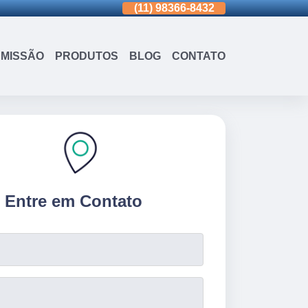
(11)
3963-0036
(11)
98366-8432
(15)
3326-9334
MISSÃO
PRODUTOS
BLOG
CONTATO
Entre em Contato