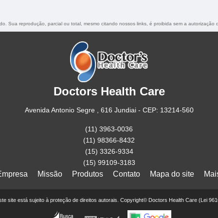
vado. Sua reprodução, parcial ou total, mesmo citando nossos links, é proibida sem a autorização 
Doctors Health Care
Avenida Antonio Segre , 616 Jundiai - CEP: 13214-560
(11) 3963-0036
(11) 98366-8432
(15) 3326-9334
(15) 99109-3183
Empresa
Missão
Produtos
Contato
Mapa do site
Mai
este site está sujeito à proteção de direitos autorais. Copyright© Doctors Health Care (Lei 96