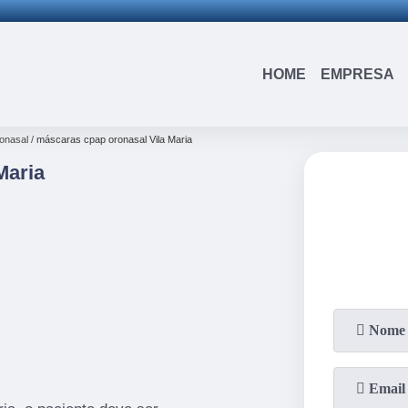
(15)
3326-9334
(15)
99109-3183
HOME
EMPRESA
onasal
máscaras cpap oronasal Vila Maria
Maria