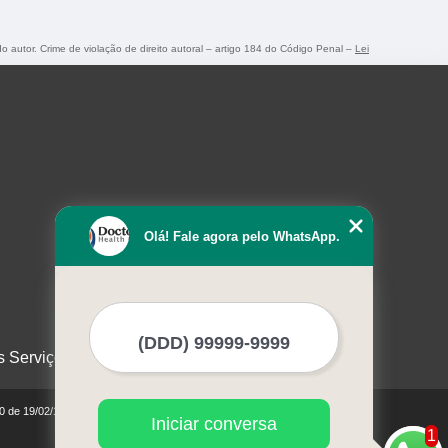
do autor. Crime de violação de direito autoral – artigo 184 do Código Penal –
Lei
Olá! Fale agora pelo WhatsApp.
s Serviços
10 de 19/02/1998)
Iniciar conversa
1