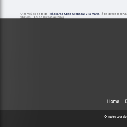
O conteúdo do texto "
Máscaras Cpap Oronasal Vila Maria
" é de direito reser
9610/98 - Lei de direitos autorais
.
Home
O inteiro teor d