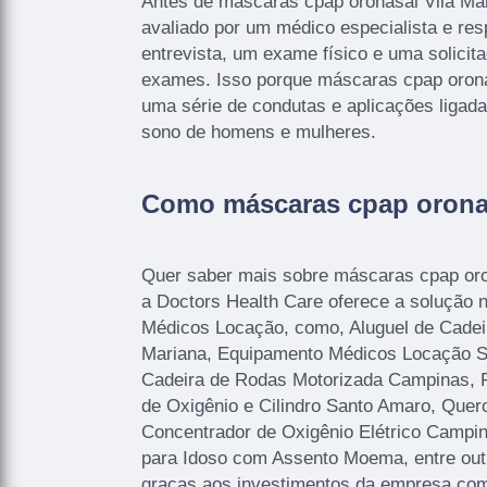
Antes de máscaras cpap oronasal Vila Mar
avaliado por um médico especialista e re
entrevista, um exame físico e uma solicit
exames. Isso porque máscaras cpap oron
uma série de condutas e aplicações ligad
sono de homens e mulheres.
Como máscaras cpap oronas
Quer saber mais sobre máscaras cpap oro
a Doctors Health Care oferece a solução
Médicos Locação, como, Aluguel de Cadeir
Mariana, Equipamento Médicos Locação Sã
Cadeira de Rodas Motorizada Campinas, 
de Oxigênio e Cilindro Santo Amaro, Que
Concentrador de Oxigênio Elétrico Campin
para Idoso com Assento Moema, entre out
graças aos investimentos da empresa com 