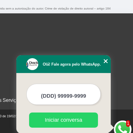
bida sem a autorização do autor. Crime de violação de direito autoral – artigo 184
Olá! Fale agora pelo WhatsApp.
s Serviços
10 de 19/02/1998)
Iniciar conversa
1