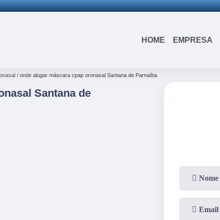
(15)
3326-9334
(15)
99109-3183
HOME
EMPRESA
onasal
onde alugar máscara cpap oronasal Santana de Parnaíba
onasal Santana de