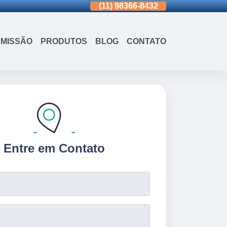
(11)
3963-0036
(11)
98366-8432
(15)
3326-9
MISSÃO
PRODUTOS
BLOG
CONTATO
Entre em Contato