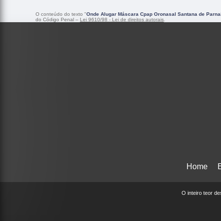
O conteúdo do texto "
Onde Alugar Máscara Cpap Oronasal Santana de Parna
do Código Penal –
Lei 9610/98 - Lei de direitos autorais
.
Home
O inteiro teor d