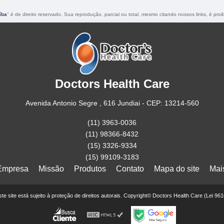
íba
" é de direito reservado. Sua reprodução, parcial ou total, mesmo citando nossos links, é proi
Doctors Health Care
Avenida Antonio Segre , 616 Jundiai - CEP: 13214-560
(11) 3963-0036
(11) 98366-8432
(15) 3326-9334
(15) 99109-3183
Empresa
Missão
Produtos
Contato
Mapa do site
Mai
este site está sujeito à proteção de direitos autorais. Copyright© Doctors Health Care (Lei 96