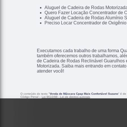
Aluguel de Cadeira de Rodas Motoriza
Quero Fazer Locação Concentrador de O
Aluguel de Cadeira de Rodas Alumínio 
Preciso Locar Concentrador de Oxigênio
Executamos cada trabalho de uma forma Qual
também oferecemos outros trabalhamos, alé
de Cadeira de Rodas Reclinável Guarulhos 
Motorizada. Saiba mais entrando em contat
atender você!
O conteúdo do texto "
Venda de Máscara Cpap Mais Confortável Suzano
" é de
Código Penal –
Lei 9610/98 - Lei de direitos autorais
.