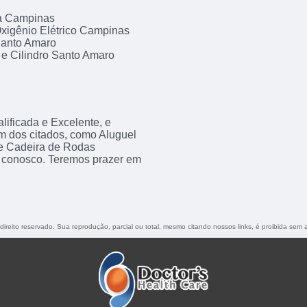
da Campinas
xigênio Elétrico Campinas
Santo Amaro
 e Cilindro Santo Amaro
ificada e Excelente, e
m dos citados, como Aluguel
e Cadeira de Rodas
o conosco. Teremos prazer em
 direito reservado. Sua reprodução, parcial ou total, mesmo citando nossos links, é proibida sem a