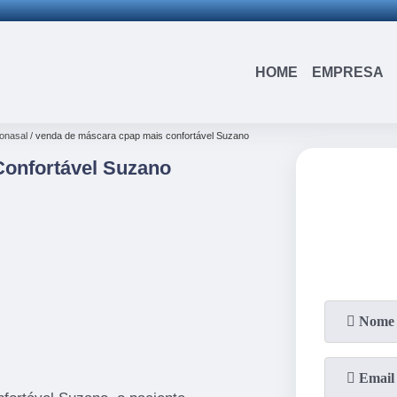
(15)
3326-9334
(15)
99109-3183
HOME
EMPRESA
onasal
venda de máscara cpap mais confortável Suzano
onfortável Suzano