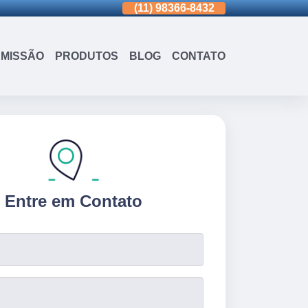
(11)
3963-0036
(11)
98366-8432
(15)
3326-9334
MISSÃO
PRODUTOS
BLOG
CONTATO
Entre em Contato